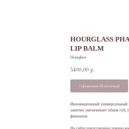
HOURGLASS PH
LIP BALM
Hourglass
5400,00
р.
Оформить (В наличии)
Инновационный универсальный бл
заметно увеличивает объем губ
финишем.
На сайте представлены товары ко