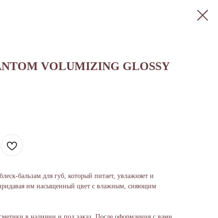
ANTOM VOLUMIZING GLOSSY
еск-бальзам для губ, который питает, увлажняет и
, придавая им насыщенный цвет с влажным, сияющим
сметики в наличии и под заказ. После оформления с вами