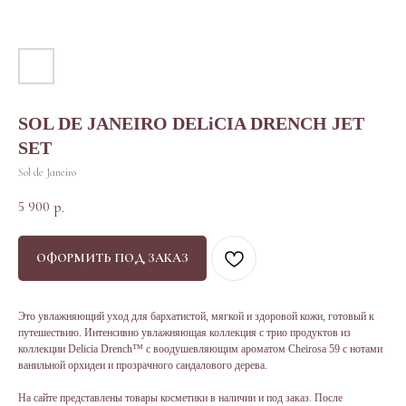
SOL DE JANEIRO DELiCIA DRENCH JET
SET
Sol de Janeiro
5 900
р.
ОФОРМИТЬ ПОД ЗАКАЗ
Это увлажняющий уход для бархатистой, мягкой и здоровой кожи, готовый к
путешествию. Интенсивно увлажняющая коллекция с трио продуктов из
коллекции Delicia Drench™ с воодушевляющим ароматом Cheirosa 59 с нотами
ванильной орхидеи и прозрачного сандалового дерева.
На сайте представлены товары косметики в наличии и под заказ. После