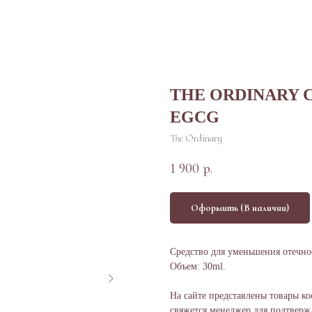
THE ORDINARY C
EGCG
The Ordinary
1 900
р.
Оформить (В наличии)
Средство для уменьшения отечно
Объем: 30ml.
На сайте представлены товары ко
свяжется менеджер для подтвержд