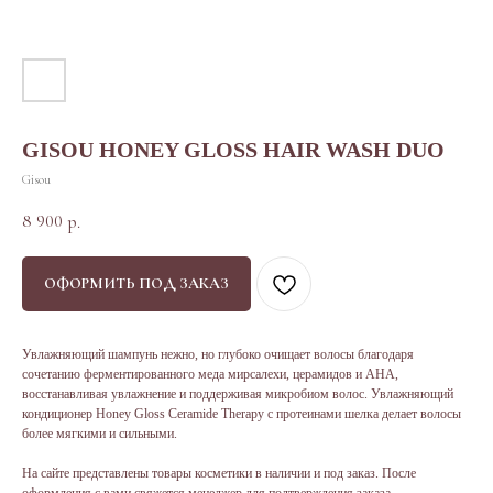
GISOU HONEY GLOSS HAIR WASH DUO
Gisou
8 900
р.
ОФОРМИТЬ ПОД ЗАКАЗ
Увлажняющий шампунь нежно, но глубоко очищает волосы благодаря
сочетанию ферментированного меда мирсалехи, церамидов и АНА,
восстанавливая увлажнение и поддерживая микробиом волос. Увлажняющий
кондиционер Honey Gloss Ceramide Therapy с протеинами шелка делает волосы
более мягкими и сильными.
На сайте представлены товары косметики в наличии и под заказ. После
оформления с вами свяжется менеджер для подтверждения заказа.