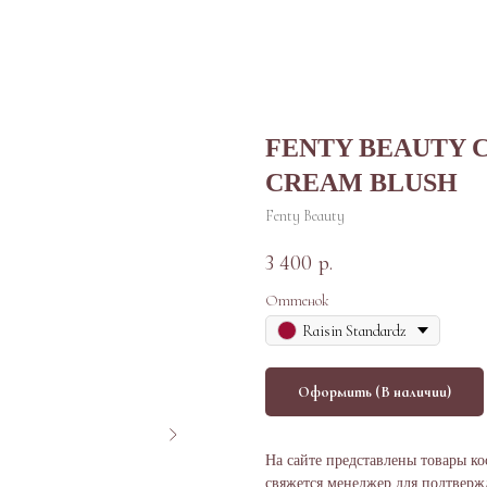
FENTY BEAUTY 
CREAM BLUSH
Fenty Beauty
3 400
р.
Оттенок
Raisin Standardz
Оформить (В наличии)
На сайте представлены товары ко
свяжется менеджер для подтвержд