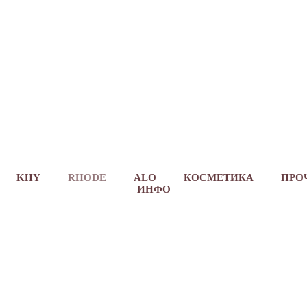
анном разделе представлены позиции RHODE толь
ициального сайта
RHODESKIN.COM
доступны под
KHY
RHODE
ALO
КОСМЕТИКА
ПРО
ИНФО