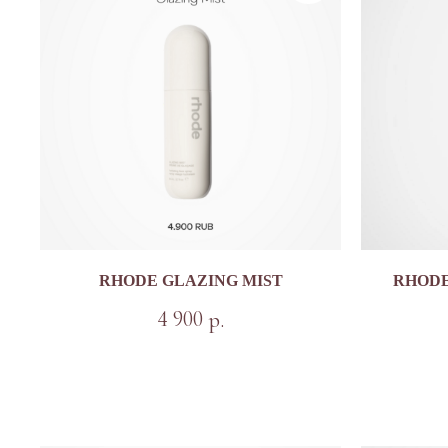
RHODE GLAZING MIST
RHODE
4 900
р.