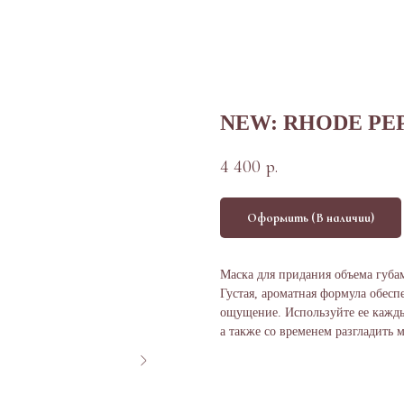
NEW: RHODE PEP
4 400
р.
Оформить (В наличии)
Маска для придания объема губам
Густая, ароматная формула обесп
ощущение. Используйте ее кажды
а также со временем разгладить